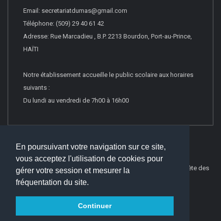
Email: secretariatdumas@gmail.com
Téléphone: (509) 29 40 61 42
Adresse: Rue Marcadieu , B.P. 2213 Bourdon, Port-au-Prince,
HAÏTI
Notre établissement accueille le public scolaire aux horaires
suivants :
Du lundi au vendredi de 7h00 à 16h00
En poursuivant votre navigation sur ce site,
vous acceptez l'utilisation de cookies pour
© 2016
Websco Innovations
-
Mentions Légales
-
Liste Complète des
gérer votre session et mesurer la
articles
fréquentation du site.
Continuer