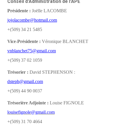
Conseil d'Administration de l'APE
Présidente :
Joëlle LACOMBE
jojolacombe@hotmail.com
+(509) 34 21 5485
Vice-Présidente :
Véronique BLANCHET
vnblanchet75@gmail.com
+(509) 37 02 1059
Trésorier :
David STEPHENSON :
dsteph@gmail.com
+(509) 44 90 0037
Trésorière Adjointe :
Louise FIGNOLE
louisefignole@gmail.com
+(509) 31 70 4664