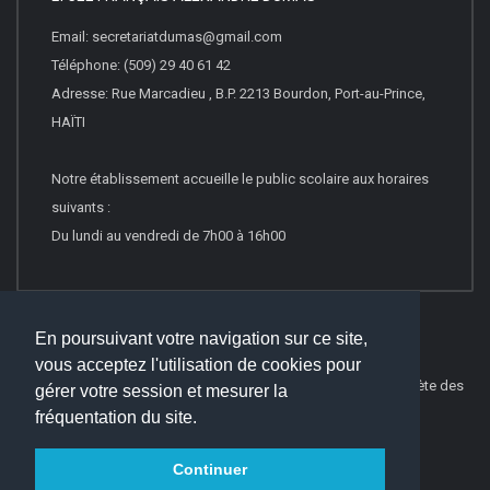
Email: secretariatdumas@gmail.com
Téléphone: (509) 29 40 61 42
Adresse: Rue Marcadieu , B.P. 2213 Bourdon, Port-au-Prince,
HAÏTI
Notre établissement accueille le public scolaire aux horaires
suivants :
Du lundi au vendredi de 7h00 à 16h00
En poursuivant votre navigation sur ce site,
vous acceptez l'utilisation de cookies pour
© 2016
Websco Innovations
-
Mentions Légales
-
Liste Complète des
gérer votre session et mesurer la
articles
fréquentation du site.
Continuer