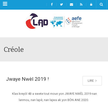
Menu
Créole
Jwaye Nwèl 2019 !
LIRE
Klas kreyòl 4B a swete tout moun yon JWAYE NWÈL 2019 nan
lanmou, nan lapè, nan lajwa ak yon BÒN ANE 2020.