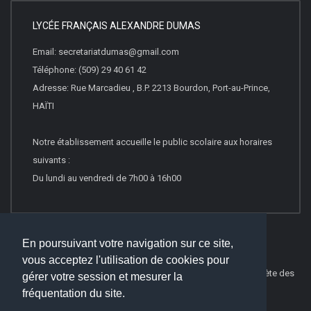
LYCÉE FRANÇAIS ALEXANDRE DUMAS
Email: secretariatdumas@gmail.com
Téléphone: (509) 29 40 61 42
Adresse: Rue Marcadieu , B.P. 2213 Bourdon, Port-au-Prince,
HAÏTI
Notre établissement accueille le public scolaire aux horaires
suivants :
Du lundi au vendredi de 7h00 à 16h00
En poursuivant votre navigation sur ce site,
vous acceptez l'utilisation de cookies pour
© 2016
Websco Innovations
-
Mentions Légales
-
Liste Complète des
gérer votre session et mesurer la
articles
fréquentation du site.