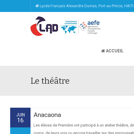
Lycée Français Alexandre Dumas, Port-au-Prince, HAïT
ACCUEIL
Le théâtre
Anacaona
JUIN
16
Les élèves de Première ont participé à un atelier théâtre, d
corps, de leurs voix ou encore travailler sur des improvisatio