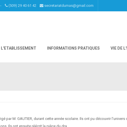
I -
(509) 29 40 61 42
secretariatdumas@gmail.com
L'ETABLISSEMENT
INFORMATIONS PRATIQUES
VIE DE 
irigé par M. GAUTIER, durant cette année scolaire. Ils ont pu découvrir l’univer
ns. Ils ont ensuite réécrit la pièce du dra ...