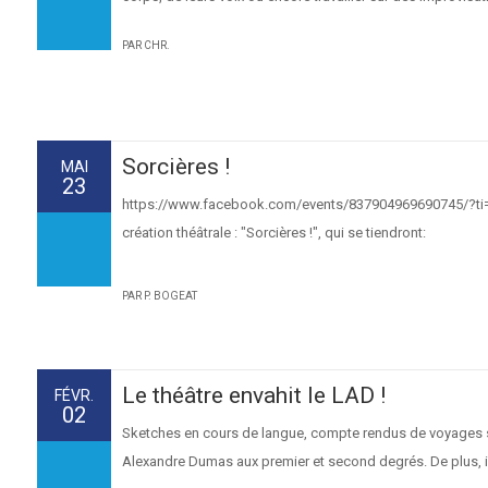
PAR CHR.
Sorcières !
MAI
23
https://www.facebook.com/events/837904969690745/?ti=clL
création théâtrale : "Sorcières !", qui se tiendront:
PAR P. BOGEAT
Le théâtre envahit le LAD !
FÉVR.
02
Sketches en cours de langue, compte rendus de voyages scol
Alexandre Dumas aux premier et second degrés. De plus, il a 