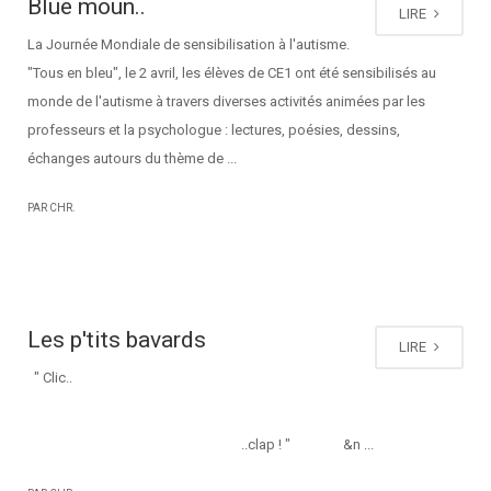
Blue moun..
LIRE
La Journée Mondiale de sensibilisation à l'autisme.
"Tous en bleu", le 2 avril, les élèves de CE1 ont été sensibilisés au
monde de l'autisme à travers diverses activités animées par les
professeurs et la psychologue : lectures, poésies, dessins,
échanges autours du thème de ...
PAR CHR.
Les p'tits bavards
LIRE
" Clic..
..clap ! " &n ...