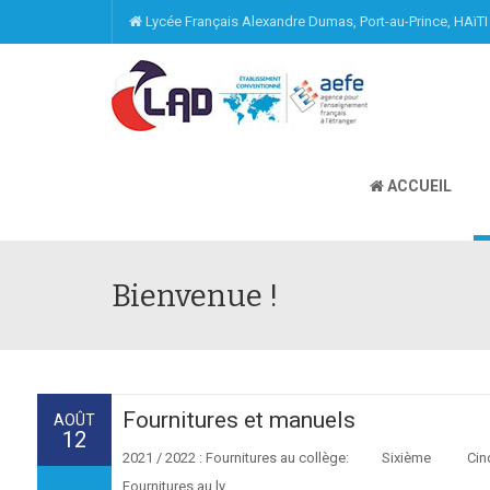
Lycée Français Alexandre Dumas, Port-au-Prince, HAïT
ACCUEIL
Bienvenue !
Fournitures et manuels
AOÛT
12
2021 / 2022 : Fournitures au collège: Six
Fournitures au ly ...