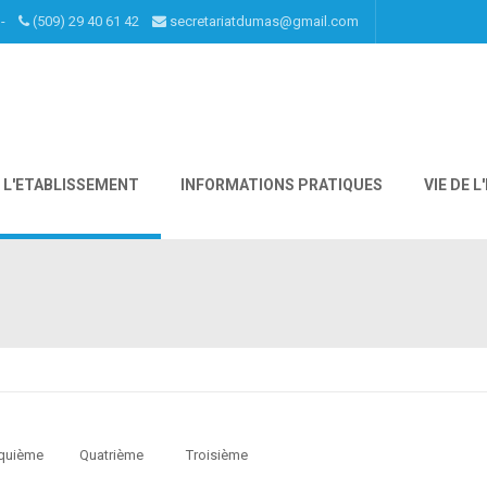
I -
(509) 29 40 61 42
secretariatdumas@gmail.com
L'ETABLISSEMENT
INFORMATIONS PRATIQUES
VIE DE 
ième Cinquième Quatrième Troisième