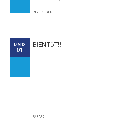
PAR P. BOGEAT
BIENTôT!!
MARS
01
PAR APE