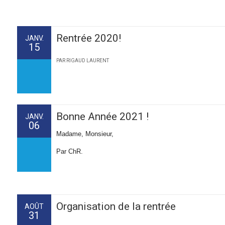
Rentrée 2020!
JANV.
15
PAR RIGAUD LAURENT
Bonne Année 2021 !
JANV.
06
Madame, Monsieur,
Par ChR.
Organisation de la rentrée
AOÛT
31