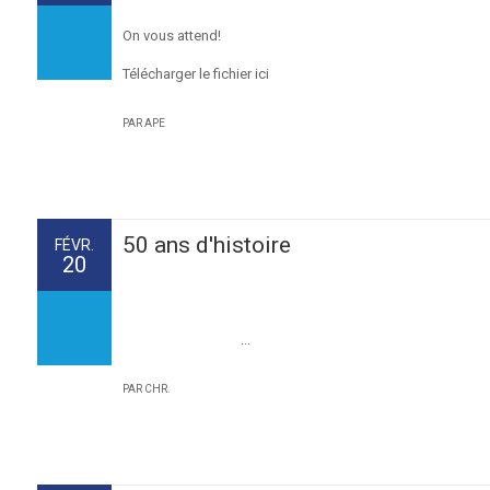
On vous attend!
Télécharger le fichier ici
PAR APE
50 ans d'histoire
FÉVR.
20
...
PAR CHR.