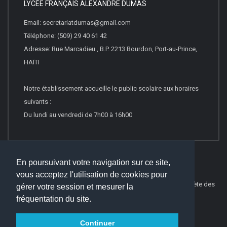
LYCÉE FRANÇAIS ALEXANDRE DUMAS
Email: secretariatdumas@gmail.com
Téléphone: (509) 29 40 61 42
Adresse: Rue Marcadieu , B.P. 2213 Bourdon, Port-au-Prince,
HAÏTI
Notre établissement accueille le public scolaire aux horaires
suivants :
Du lundi au vendredi de 7h00 à 16h00
En poursuivant votre navigation sur ce site,
vous acceptez l'utilisation de cookies pour
© 2016
Websco Innovations
-
Mentions Légales
-
Liste Complète des
gérer votre session et mesurer la
articles
fréquentation du site.
Continuer