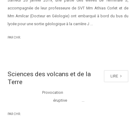
Samedi 26 janvier 2019, une partie des élèves de Terminale S,
accompagnée de leur professeure de SVT Mm Athias Corlet et de
Mm Amilcar (Docteur en Géologie) ont embarqué à bord du bus du
lycée pour une sortie géologique à la carrière J ...
PAR CHR.
Sciences des volcans et de la
LIRE
Terre
Provocation
éruptive ...
PAR CHR.