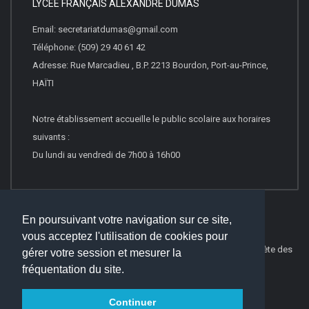
LYCÉE FRANÇAIS ALEXANDRE DUMAS
Email: secretariatdumas@gmail.com
Téléphone: (509) 29 40 61 42
Adresse: Rue Marcadieu , B.P. 2213 Bourdon, Port-au-Prince,
HAÏTI
Notre établissement accueille le public scolaire aux horaires
suivants :
Du lundi au vendredi de 7h00 à 16h00
En poursuivant votre navigation sur ce site,
vous acceptez l'utilisation de cookies pour
© 2016
Websco Innovations
-
Mentions Légales
-
Liste Complète des
gérer votre session et mesurer la
articles
fréquentation du site.
Continuer