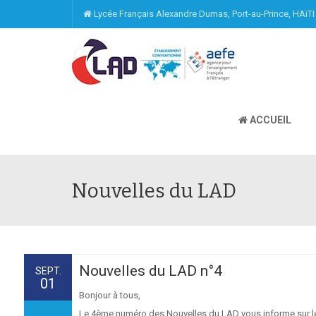
Lycée Français Alexandre Dumas, Port-au-Prince, HAïT
ACCUEIL
Nouvelles du LAD
Nouvelles du LAD n°4
SEPT.
01
Bonjour à tous,
Le 4ème numéro des Nouvelles du LAD vous informe sur le