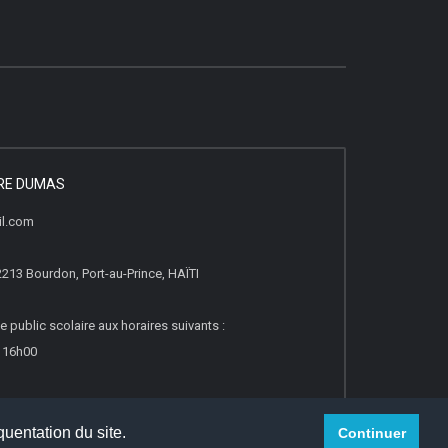
DRE DUMAS
il.com
2213 Bourdon, Port-au-Prince, HAÏTI
e public scolaire aux horaires suivants :
à 16h00
quentation du site.
Continuer