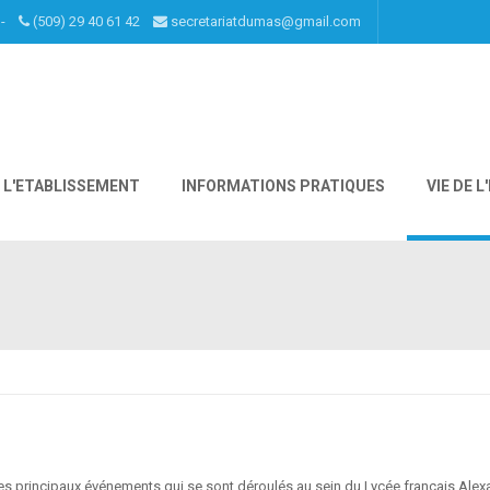
I -
(509) 29 40 61 42
secretariatdumas@gmail.com
L'ETABLISSEMENT
INFORMATIONS PRATIQUES
VIE DE 
s principaux événements qui se sont déroulés au sein du Lycée français Alex