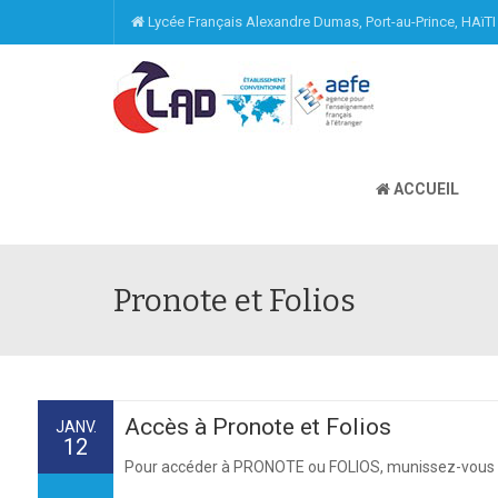
Lycée Français Alexandre Dumas, Port-au-Prince, HAïT
ACCUEIL
Pronote et Folios
Accès à Pronote et Folios
JANV.
12
Pour accéder à PRONOTE ou FOLIOS, munissez-vous de v