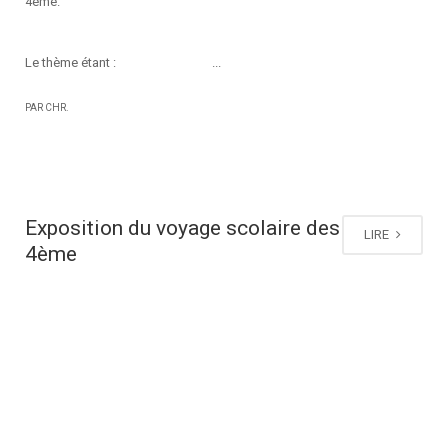
4ème.
Le thème étant : ...
PAR CHR.
Exposition du voyage scolaire des
LIRE
4ème