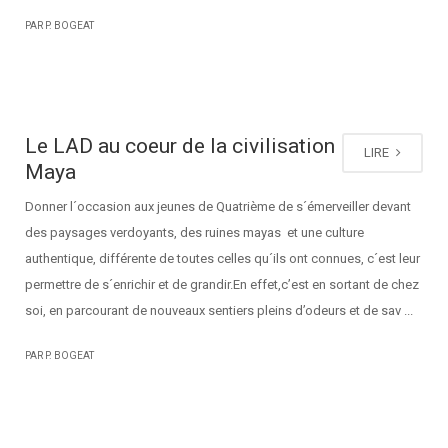
PAR P. BOGEAT
Le LAD au coeur de la civilisation
LIRE
Maya
Donner l´occasion aux jeunes de Quatrième de s´émerveiller devant
des paysages verdoyants, des ruines mayas et une culture
authentique, différente de toutes celles qu´ils ont connues, c´est leur
permettre de s´enrichir et de grandir.En effet,c’est en sortant de chez
soi, en parcourant de nouveaux sentiers pleins d’odeurs et de sav ...
PAR P. BOGEAT