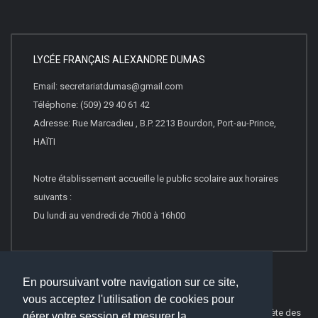
LYCÉE FRANÇAIS ALEXANDRE DUMAS
Email: secretariatdumas@gmail.com
Téléphone: (509) 29 40 61 42
Adresse: Rue Marcadieu , B.P. 2213 Bourdon, Port-au-Prince,
HAÏTI
Notre établissement accueille le public scolaire aux horaires
suivants :
Du lundi au vendredi de 7h00 à 16h00
En poursuivant votre navigation sur ce site,
vous acceptez l'utilisation de cookies pour
© 2016
Websco Innovations
-
Mentions Légales
-
Liste Complète des
gérer votre session et mesurer la