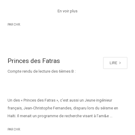
En voir plus
PAR CHR.
Princes des Fatras
LIRE
Compte rendu de lecture des 6èmes B :
Un des « Princes des Fatras », c’est aussi un Jeune ingénieur
français, Jean-Christophe Fernandes, disparu lors du séisme en
Haïti. Il menait un programme de recherche visant à l’am&e ...
PAR CHR.