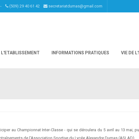
I -
(509) 29 40 61 42
secretariatdumas@gmail.com
L'ETABLISSEMENT
INFORMATIONS PRATIQUES
VIE DE 
ticiper au Championnat Inter-Classe - qui se déroulera du 5 avril au 13 mai, pu
entraînements de l’Association Sportive du Lycée Alexandre Dumas (ASLAD).