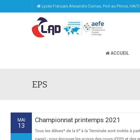
Lycée Français Alexandre Dumas, Port-au-Prince, HAïT
ACCUEIL
EPS
Championnat printemps 2021
MAI
13
e
Tous les élèves* de la 6
à la Terminale sont invités à par
page) - pour éprouver les acquis des cours d’EPS et des 