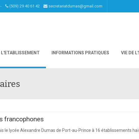
I -
(509) 29 40 61 42
secretariatdumas@gmail.com
L'ETABLISSEMENT
INFORMATIONS PRATIQUES
VIE DE 
aires
es francophones
s le lycée Alexandre Dumas de Port-au-Prince à 16 établissements haïtie