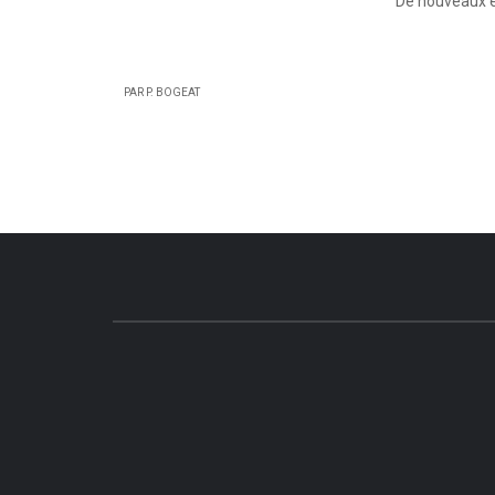
De nouveaux ét
PAR P. BOGEAT