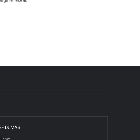
rgir le réseau.
DRE DUMAS
il.com