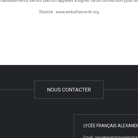
ablissements seront bientôt appelés à signer cette convention pour éla
Source :
www.ambafrance-ht.org
NOUS CONTACTER
LYCÉE FRANÇAIS ALEXAN
Email: secretariatdumas@gma