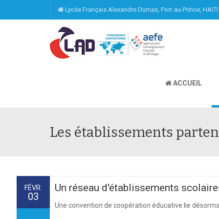
Lycée Français Alexandre Dumas, Port-au-Prince, HAïT
ACCUEIL
Les établissements parten
Un réseau d'établissements scolair
FÉVR.
03
Une convention de coopération éducative lie désormai